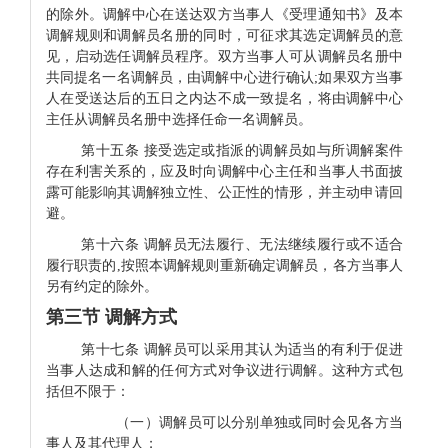
的除外。调解中心在送达双方当事人《受理通知书》及本
调解规则和调解员名册的同时，可征求其选定调解员的意
见，启动选任调解员程序。双方当事人可从调解员名册中
共同提名一名调解员，由调解中心进行确认;如果双方当事
人在受送达后的五日之内达不成一致提名，将由调解中心
主任从调解员名册中选择任命一名调解员。
第十五条 接受选定或指派的调解员如与所调解案件
存在利害关系的，应及时向调解中心主任和当事人书面披
露可能影响其调解独立性、公正性的情形，并主动申请回
避。
第十六条
调解员无法履行、无法继续履行或不适合
履行职责的
,
按照本调解规则重新确定调解员，各方当事人
另有约定的除外。
第三节 调解方式
第十七条
调解员可以采用其认为适当的有利于促进
当事人达成和解的任何方式对争议进行调解。这种方式包
括但不限于：
（一）调解员可以分别单独或同时会见各方当
事人及其代理人；